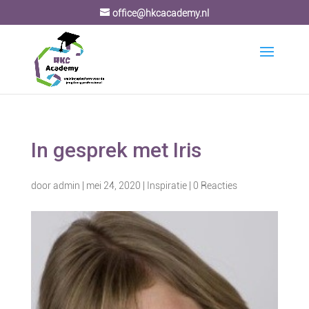
office@hkcacademy.nl
In gesprek met Iris
door
admin
|
mei 24, 2020
|
Inspiratie
|
0 Reacties