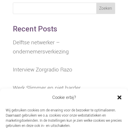
Zoeken
Recent Posts
Delftse netwerker –
ondernemersverkiezing
Interview Zorgradio Razo
Werk Slimmer en niet harder
Cookie erbij?
Ziekteverzuim in de jeugdzorg
Wij gebruiken cookies om de ervaring voor de bezoeker te optimaliseren.
Daarnaast gebruiken we o.a. cookies voor onze webstatistieken en
marketingdoeleinden. In de Instellingen kun je zien welke cookies we precies
Akkoord Cao jeugdzorg bereikt
gebruiken en deze ook in- en uitschakelen.