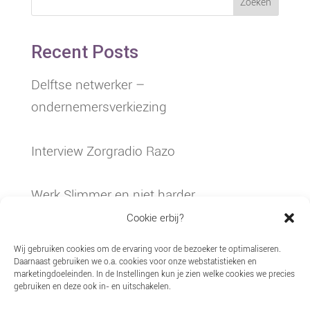
Zoeken
Recent Posts
Delftse netwerker –
ondernemersverkiezing
Interview Zorgradio Razo
Werk Slimmer en niet harder
Cookie erbij?
Ziekteverzuim in de jeugdzorg
Wij gebruiken cookies om de ervaring voor de bezoeker te optimaliseren.
Daarnaast gebruiken we o.a. cookies voor onze webstatistieken en
marketingdoeleinden. In de Instellingen kun je zien welke cookies we precies
Akkoord Cao jeugdzorg bereikt
gebruiken en deze ook in- en uitschakelen.